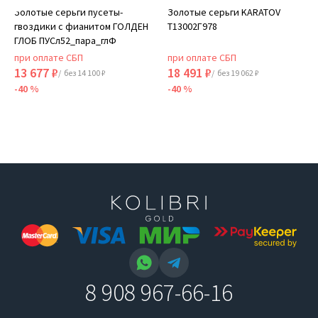
Золотые серьги пусеты-
Золотые серьги KARATOV
гвоздики с фианитом ГОЛДЕН
Т13002Г978
ГЛОБ ПУСл52_пара_глФ
при оплате СБП
при оплате СБП
13 677 ₽
18 491 ₽
/ без 14 100 ₽
/ без 19 062 ₽
-40 %
-40 %
8 908 967-66-16