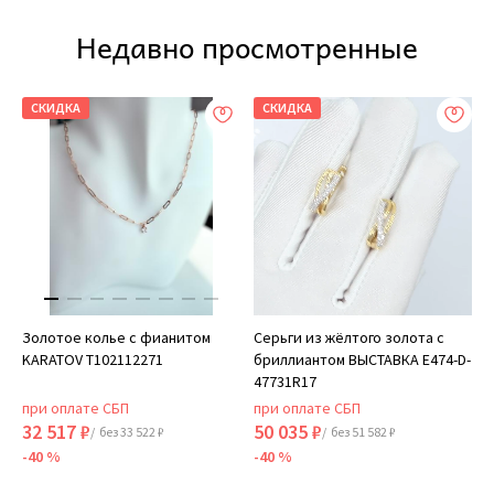
Недавно просмотренные
СКИДКА
СКИДКА
Золотое колье с фианитом
Серьги из жёлтого золота с
KARATOV Т102112271
бриллиантом ВЫСТАВКА E474-D-
47731R17
при оплате СБП
при оплате СБП
32 517 ₽
50 035 ₽
/ без 33 522 ₽
/ без 51 582 ₽
-40 %
-40 %