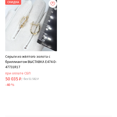
СКИДКА
Серьги из жёлтого золота с
бриллиантом ВЫСТАВКА E474-D-
47731R17
при оплате СБП
50 035 ₽
/ без 51 582 ₽
-40 %