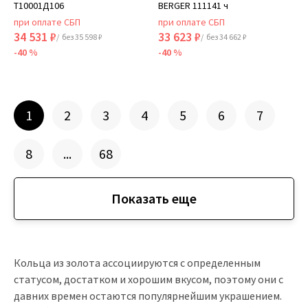
Т10001Д106
BERGER 111141 ч
при оплате СБП
при оплате СБП
34 531 ₽
33 623 ₽
/ без 35 598 ₽
/ без 34 662 ₽
-40 %
-40 %
1
2
3
4
5
6
7
8
...
68
Показать еще
Кольца
из золота ассоциируются с определенным
статусом, достатком и хорошим вкусом, поэтому они с
давних времен остаются популярнейшим украшением.