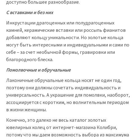
доступно большее разнообразие.
С вставками и без них
Инкрустации драгоценных или полудрагоценных
камней, керамические вставки или россыпь фианитов
добавляют кольцу уникальности. Но
золотые
кольца
могут быть интересными и индивидуальными и сами по
себе – за счет необычной формы, гравировки или
благородного блеска.
Помолвочные и обручальные
Лаконичные обручальные
кольца
носят не один год,
поэтому они должны сочетать индивидуальность и
универсальность. А украшение для помолвки, наоборот,
ассоциируется с коротким, но волнительным периодом
в жизни женщины.
Конечно, это далеко не весь
каталог
золотых
ювелирных колец от интернет-магазина Колибри,
потому что мы даем возможность выбора из максимума