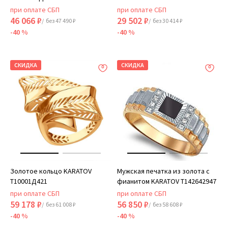
при оплате СБП
при оплате СБП
46 066 ₽
29 502 ₽
/ без 47 490 ₽
/ без 30 414 ₽
-40 %
-40 %
СКИДКА
СКИДКА
Золотое кольцо KARATOV
Мужская печатка из золота с
Т10001Д421
фианитом KARATOV Т142642947
при оплате СБП
при оплате СБП
59 178 ₽
56 850 ₽
/ без 61 008 ₽
/ без 58 608 ₽
-40 %
-40 %