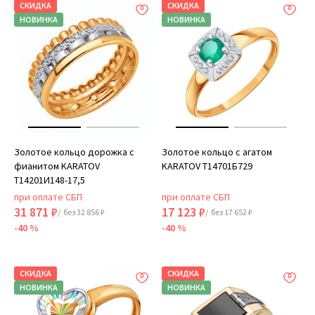
СКИДКА
СКИДКА
НОВИНКА
НОВИНКА
Золотое кольцо дорожка с
Золотое кольцо с агатом
фианитом KARATOV
KARATOV Т14701Б729
Т14201И148-17,5
при оплате СБП
при оплате СБП
31 871 ₽
17 123 ₽
/ без 32 856 ₽
/ без 17 652 ₽
-40 %
-40 %
СКИДКА
СКИДКА
НОВИНКА
НОВИНКА