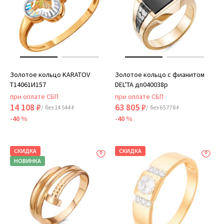
Золотое кольцо KARATOV
Золотое кольцо с фианитом
Т14061И157
DEL'TA дп040038р
при оплате СБП
при оплате СБП
14 108 ₽
63 805 ₽
/ без 14 544 ₽
/ без 65 778 ₽
-40 %
-40 %
СКИДКА
СКИДКА
НОВИНКА