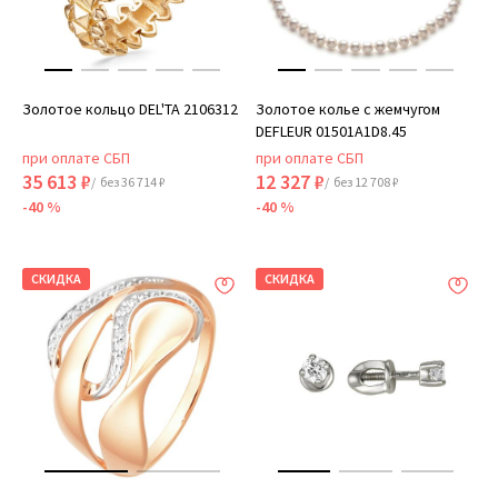
Золотое кольцо DEL'TA 2106312
Золотое колье с жемчугом
DEFLEUR 01501A1D8.45
при оплате СБП
при оплате СБП
35 613 ₽
12 327 ₽
/ без 36 714 ₽
/ без 12 708 ₽
-40 %
-40 %
СКИДКА
СКИДКА