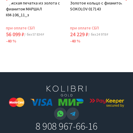
Мужская печатка из золота с
Золотое кольцо с фианитом
фианитом МАРШАЛ
SOKOLOV 017143
КМ-106_11_з
при оплате СБП
при оплате СБП
56 099 ₽
24 229 ₽
/ без 57 834 ₽
/ без 24 978 ₽
-40 %
-40 %
8 908 967-66-16