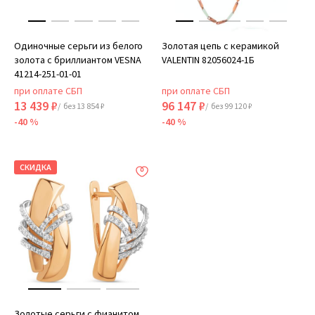
Одиночные серьги из белого
Золотая цепь с керамикой
золота с бриллиантом VESNA
VALENTIN 82056024-1Б
41214-251-01-01
при оплате СБП
при оплате СБП
13 439 ₽
96 147 ₽
/ без 13 854 ₽
/ без 99 120 ₽
-40 %
-40 %
СКИДКА
Золотые серьги с фианитом