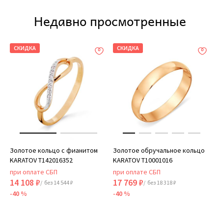
Недавно просмотренные
СКИДКА
СКИДКА
Золотое кольцо с фианитом
Золотое обручальное кольцо
KARATOV Т142016352
KARATOV Т10001016
при оплате СБП
при оплате СБП
14 108 ₽
17 769 ₽
/ без 14 544 ₽
/ без 18 318 ₽
-40 %
-40 %