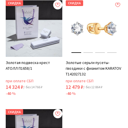
СКИДКА
СКИДКА
Золотая подвеска крест
Золотые серьги пусеты-
АТОЛЛ П1658/1
гвоздики с фианитом KARATOV
Т142027132
при оплате СБП
при оплате СБП
14 324 ₽
12 479 ₽
/ без 14 766 ₽
/ без 12 864 ₽
-40 %
-40 %
СКИДКА