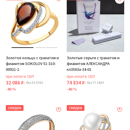
Золотое кольцо с гранатом и
Золотые серьги с гранатом и
фианитом SOKOLOV 51-310-
фианитом АЛЕКСАНДРА
00921-2
кл3563а-34-01
при оплате СБП
при оплате СБП
32 086 ₽
74 834 ₽
/ без 33 078 ₽
/ без 77 148 ₽
-40 %
-40 %
СКИДКА
СКИДКА