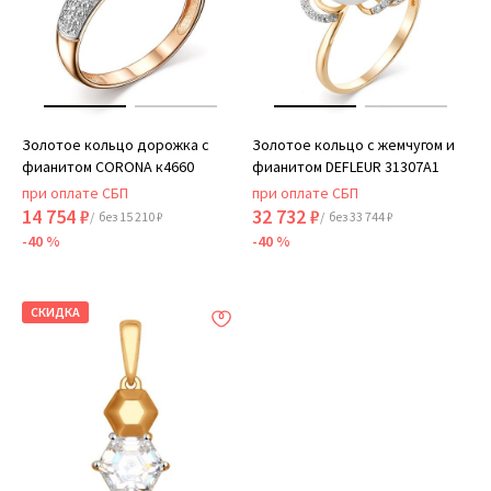
Золотое кольцо дорожка с
Золотое кольцо с жемчугом и
фианитом CORONA к4660
фианитом DEFLEUR 31307A1
при оплате СБП
при оплате СБП
14 754 ₽
32 732 ₽
/ без 15 210 ₽
/ без 33 744 ₽
-40 %
-40 %
СКИДКА