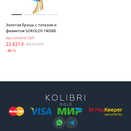
Золотая брошь с топазом и
фианитом SOKOLOV 740388
при оплате СБП
22 827 ₽
/ без 23 532 ₽
-40 %