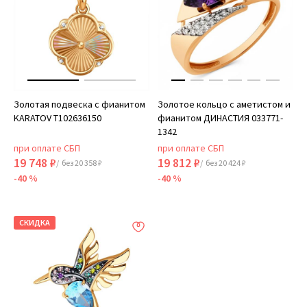
Золотая подвеска с фианитом
Золотое кольцо с аметистом и
KARATOV Т102636150
фианитом ДИНАСТИЯ 033771-
1342
при оплате СБП
при оплате СБП
19 748 ₽
19 812 ₽
/ без 20 358 ₽
/ без 20 424 ₽
-40 %
-40 %
СКИДКА