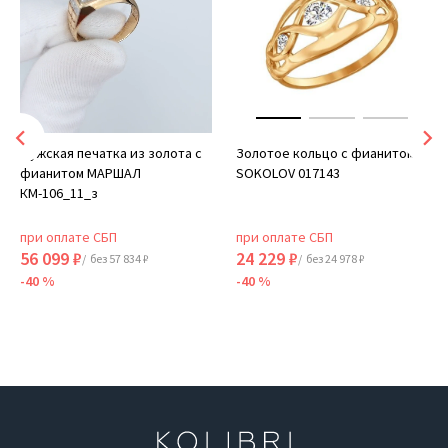
Мужская печатка из золота с
Золотое кольцо с фианитом
фианитом МАРШАЛ
SOKOLOV 017143
КМ-106_11_з
при оплате СБП
при оплате СБП
56 099 ₽
24 229 ₽
/ без 57 834 ₽
/ без 24 978 ₽
-40 %
-40 %