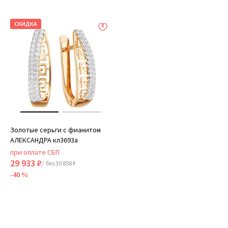
СКИДКА
Золотые серьги с фианитом
АЛЕКСАНДРА кл3693а
при оплате СБП
29 933 ₽
/ без 30 858 ₽
-40 %