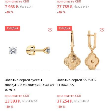
при оплате СБП
при оплате СБП
7 968 ₽
27 785 ₽
/ без 8 214 ₽
/ без 28 644 ₽
-40 %
-40 %
СКИДКА
СКИДКА
Золотые серьги пусеты-
Золотые серьги KARATOV
гвоздики с фианитом SOKOLOV
Т11062В222
026934
при оплате СБП
при оплате СБП
13 893 ₽
37 254 ₽
/ без 14 322 ₽
/ без 38 406 ₽
-40 %
-40 %