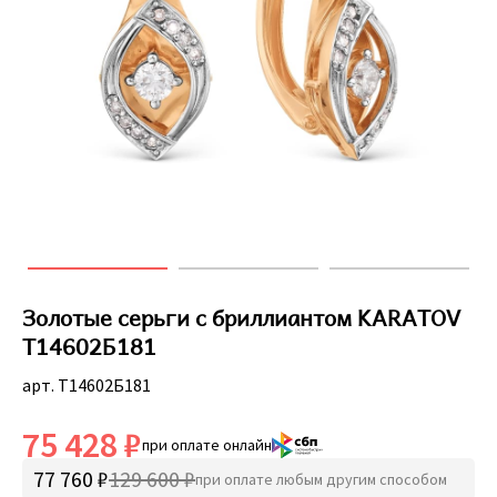
Золотые серьги с бриллиантом KARATOV
Т14602Б181
арт. Т14602Б181
75 428 ₽
при оплате онлайн
77 760 ₽
129 600 ₽
при оплате любым другим способом