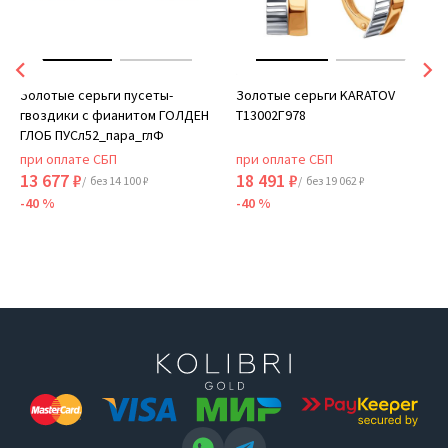
Золотые серьги пусеты-
Золотые серьги KARATOV
гвоздики с фианитом ГОЛДЕН
Т13002Г978
ГЛОБ ПУСл52_пара_глФ
при оплате СБП
при оплате СБП
13 677 ₽
18 491 ₽
/ без 14 100 ₽
/ без 19 062 ₽
-40 %
-40 %