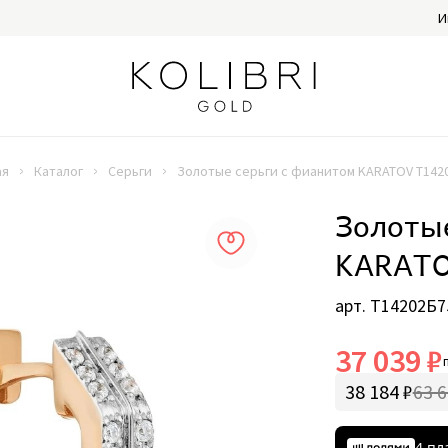
И
ая
Каталог
Серьги
Золотые серьги с фианитом KARATOV Т142
Золоты
KARATO
арт. Т14202Б7
37 039 ₽
38 184 ₽
63 6
4 пл