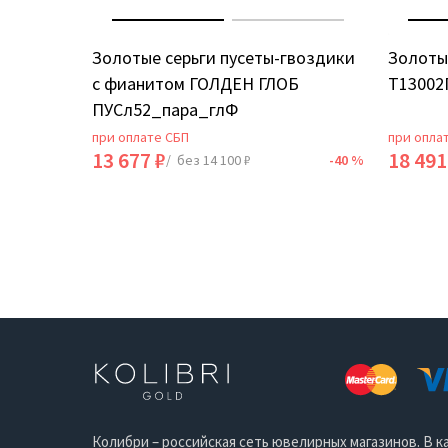
ИЯ
Золотые серьги пусеты-гвоздики
Золоты
с фианитом ГОЛДЕН ГЛОБ
Т13002
ПУСл52_пара_глФ
при оплате СБП
при опла
13 677 ₽
18 491
-40 %
/ без 14 100 ₽
-40 %
Колибри – российская сеть ювелирных магазинов. В