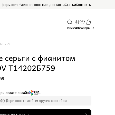
нформация
Условия оплаты и доставки
Статьи
Контакты
02Б759
е серьги с фианитом
V Т14202Б759
59
при оплате онлайн
40 ₽
при оплате любым другим способом
атежа по
9 546
₽