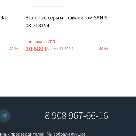
59а
Золотые серьги с фианитом SANIS
Золотые
08-218154
5Д
при оплате СБП
при оплат
30 689 ₽
18 735 
-40 %
/ без 31 638 ₽
-40 %
8 908 967-66-16
енных производителей. Мы собрали лучшие