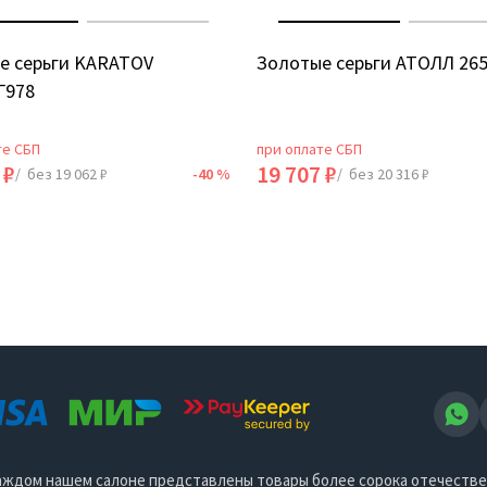
е серьги KARATOV
Золотые серьги АТОЛЛ 26
Г978
те СБП
при оплате СБП
 ₽
19 707 ₽
/ без 19 062 ₽
-40 %
/ без 20 316 ₽
 каждом нашем салоне представлены товары более сорока отечеств