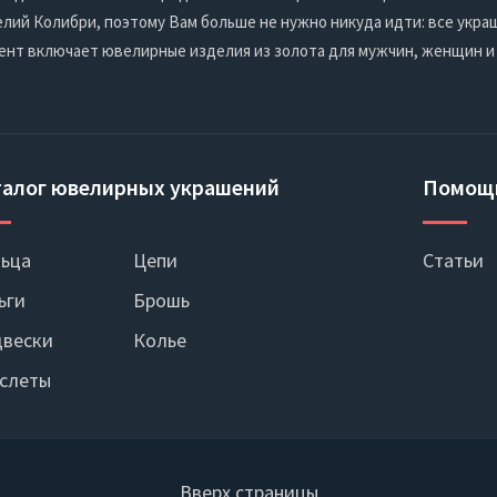
ий Колибри, поэтому Вам больше не нужно никуда идти: все украш
ент включает ювелирные изделия из золота для мужчин, женщин и
талог ювелирных украшений
Помощ
ьца
Цепи
Статьи
ьги
Брошь
вески
Колье
слеты
Вверх страницы