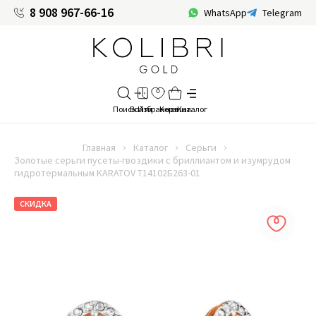
8 908 967-66-16
WhatsApp
Telegram
Главная
Каталог
Серьги
Золотые серьги пусеты-гвоздики с бриллиантом и изумрудом
гидротермальным KARATOV Т14102Б263-01
СКИДКА