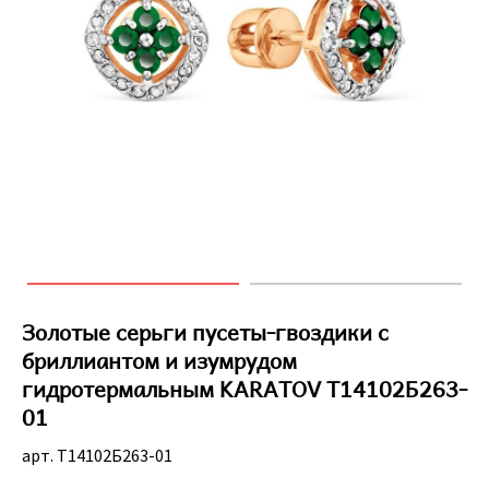
Золотые серьги пусеты-гвоздики с
бриллиантом и изумрудом
гидротермальным KARATOV Т14102Б263-
01
арт. Т14102Б263-01