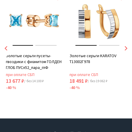
Золотые серьги пусеты-
Золотые серьги KARATOV
гвоздики с фианитом ГОЛДЕН
Т13002Г978
ГЛОБ ПУСл52_пара_глФ
при оплате СБП
при оплате СБП
13 677 ₽
18 491 ₽
/ без 14 100 ₽
/ без 19 062 ₽
-40 %
-40 %