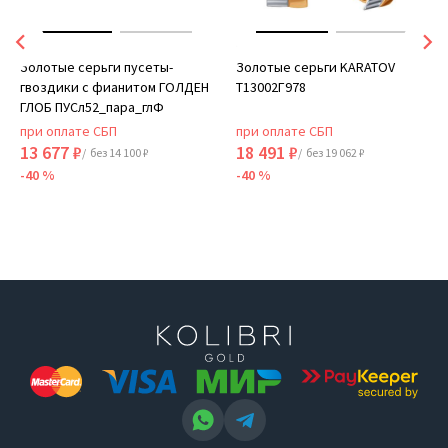
Золотые серьги пусеты-
Золотые серьги KARATOV
гвоздики с фианитом ГОЛДЕН
Т13002Г978
ГЛОБ ПУСл52_пара_глФ
при оплате СБП
при оплате СБП
13 677 ₽
18 491 ₽
/ без 14 100 ₽
/ без 19 062 ₽
-40 %
-40 %