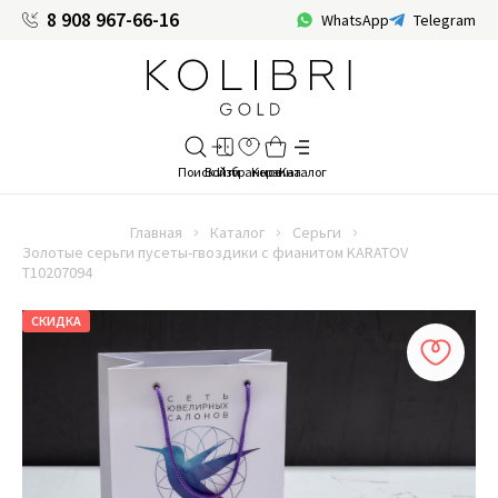
8 908 967-66-16
WhatsApp
Telegram
Главная
Каталог
Серьги
Золотые серьги пусеты-гвоздики с фианитом KARATOV
Т10207094
СКИДКА