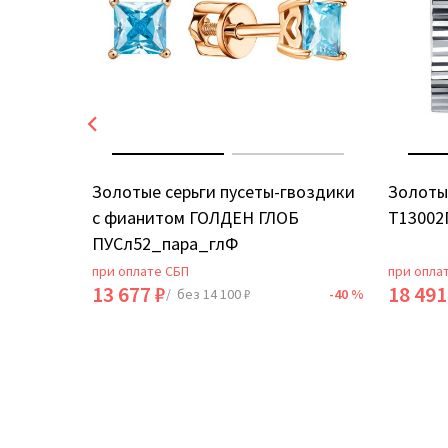
ИЯ
Золотые серьги пусеты-гвоздики
Золоты
с фианитом ГОЛДЕН ГЛОБ
Т13002
ПУСл52_пара_глФ
при оплате СБП
при опла
13 677 ₽
18 491
-40 %
/ без 14 100 ₽
-40 %