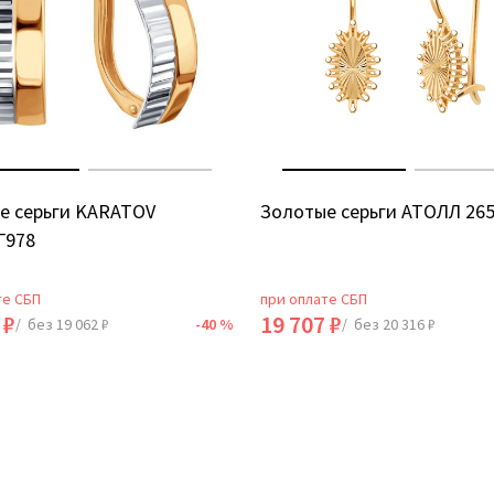
е серьги KARATOV
Золотые серьги АТОЛЛ 26
Г978
те СБП
при оплате СБП
 ₽
19 707 ₽
/ без 19 062 ₽
-40 %
/ без 20 316 ₽