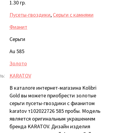
1.30 гр.
Пусеты-гвоздики
,
Серьги с камнями
Фианит
Серьги
Au 585
Золото
ь:
KARATOV
В каталоге интернет-магазина Kolibri
Gold вы можете приобрести золотые
серьги пусеты-гвоздики с фианитом
karatov т102022726 585 пробы. Модель
является оригинальным украшением
бренда KARATOV. Дизайн изделия