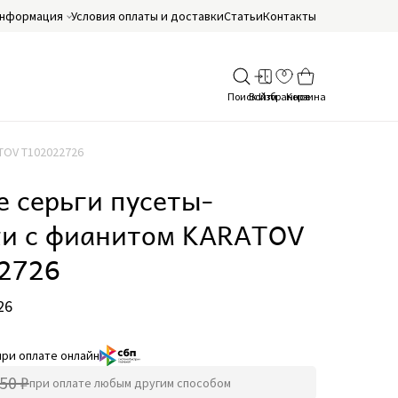
нформация
Условия оплаты и доставки
Статьи
Контакты
TOV Т102022726
 серьги пусеты-
ки с фианитом KARATOV
2726
26
при оплате онлайн
50 ₽
при оплате любым другим способом