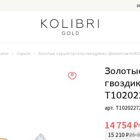
И
алог
Серьги
Золотые серьги пусеты-гвоздики с фианитом KARA
Золотые
гвозди
Т10202
арт. Т1020227
14 754 ₽
15 210 ₽
25 3