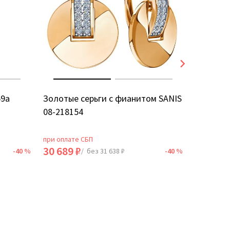
59а
Золотые серьги с фианитом SANIS
Золотые
08-218154
5Д
при оплате СБП
при оплат
30 689 ₽
18 735 
-40 %
/ без 31 638 ₽
-40 %