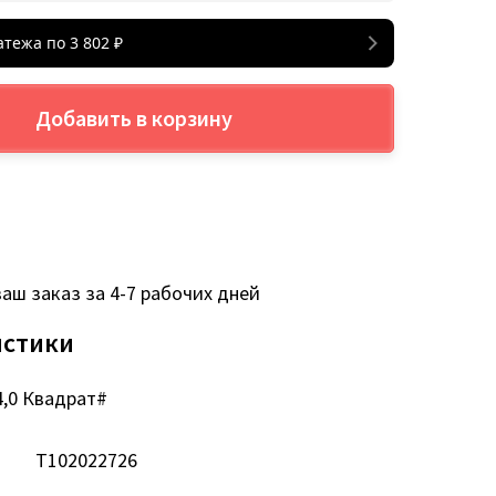
атежа по
3 802
₽
Добавить в корзину
аш заказ за 4-7 рабочих дней
истики
4,0 Квадрат#
Т102022726