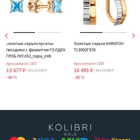
Золотые серьги пусеты-
Золотые серьги KARATOV
гвоздики с фианитом ГОЛДЕН
Т13002Г978
ГЛОБ ПУСл52_пара_глФ
при оплате СБП
при оплате СБП
13 677 ₽
18 491 ₽
/ без 14 100 ₽
/ без 19 062 ₽
-40 %
-40 %