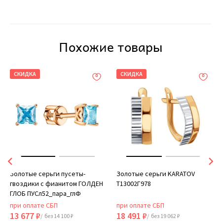
Похожие товары
СКИДКА
СКИДКА
Золотые серьги пусеты-
Золотые серьги KARATOV
гвоздики с фианитом ГОЛДЕН
Т13002Г978
ГЛОБ ПУСл52_пара_глФ
при оплате СБП
при оплате СБП
13 677 ₽
18 491 ₽
/ без 14 100 ₽
/ без 19 062 ₽