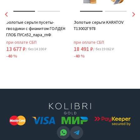
Золотые серьги пусеты-
Золотые серьги KARATOV
гвоздики с фианитом ГОЛДЕН
Т13002Г978
ГЛОБ ПУСл52_пара_глФ
при оплате СБП
при оплате СБП
13 677 ₽
18 491 ₽
/ без 14 100 ₽
/ без 19 062 ₽
-40 %
-40 %