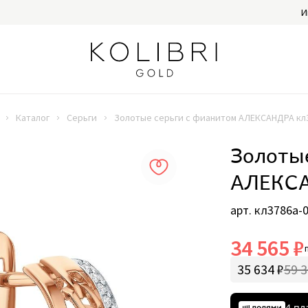
И
Каталог
Серьги
Золотые серьги с фианитом АЛЕКСАНДРА кл
Золоты
АЛЕКСА
арт. кл3786а-
34 565 ₽
35 634 ₽
59 3
4 пл