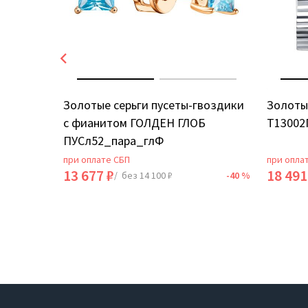
ИЯ
Золотые серьги пусеты-гвоздики
Золоты
с фианитом ГОЛДЕН ГЛОБ
Т13002
ПУСл52_пара_глФ
при оплате СБП
при опла
13 677 ₽
18 491
-40 %
/ без 14 100 ₽
-40 %