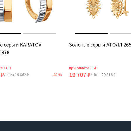
е серьги KARATOV
Золотые серьги АТОЛЛ 26
Г978
те СБП
при оплате СБП
 ₽
19 707 ₽
/ без 19 062 ₽
-40 %
/ без 20 316 ₽