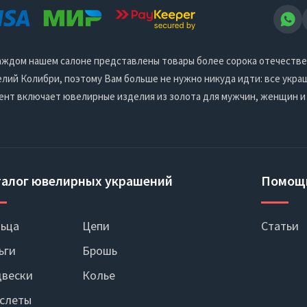
 каждом нашем салоне представлены товары более сорока отечеств
ий Колибри, поэтому Вам больше не нужно никуда идти: все украш
ент включает ювелирные изделия из золота для мужчин, женщин и
талог ювелирных украшений
Помощ
ьца
Цепи
Статьи
ьги
Брошь
вески
Колье
слеты