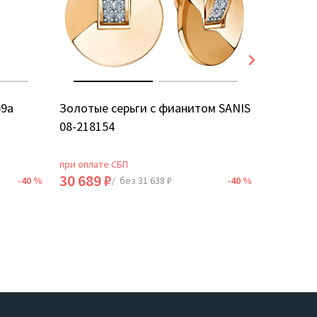
59а
Золотые серьги с фианитом SANIS
Золотые
08-218154
5Д
при оплате СБП
при оплат
30 689 ₽
18 735 
-40 %
/ без 31 638 ₽
-40 %