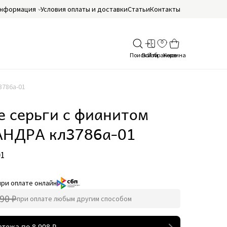
нформация
Условия оплаты и доставки
Статьи
Контакты
3786а-01
е серьги с фианитом
НДРА кл3786а-01
01
при оплате онлайн
90 ₽
при оплате любым другим способом
атежа по
8 908
₽