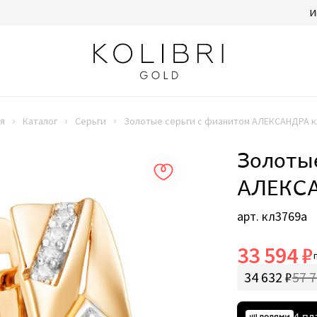
И
я
Каталог
Серьги
Золотые серьги с фианитом АЛЕКСАНДРА к
Золоты
АЛЕКСА
арт. кл3769а
33 594 ₽
34 632 ₽
57 7
4 пл