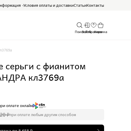
нформация
Условия оплаты и доставки
Статьи
Контакты
л3769а
е серьги с фианитом
НДРА кл3769а
при оплате онлайн
20 ₽
при оплате любым другим способом
атежа по
8 658
₽