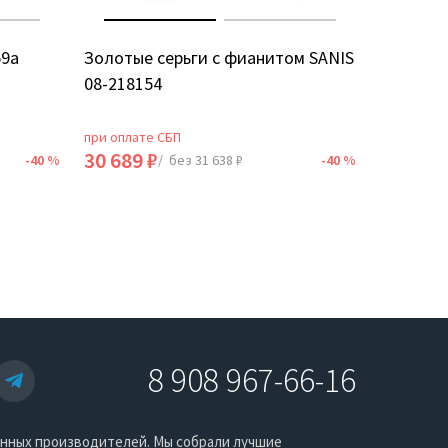
59а
Золотые серьги с фианитом SANIS
Золотые
08-218154
5Д
при оплате СБП
при оплат
30 689 ₽
18 735 
-40 %
/ без 31 638 ₽
-40 %
8 908 967-66-16
енных производителей. Мы собрали лучшие