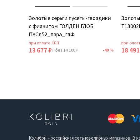
ИЯ
Золотые серьги пусеты-гвоздики
Золоты
с фианитом ГОЛДЕН ГЛОБ
Т13002
ПУСл52_пара_глФ
при оплате СБП
при опла
13 677 ₽
18 491
-40 %
/ без 14 100 ₽
-40 %
Колибри – российская сеть ювелирных магазинов. В