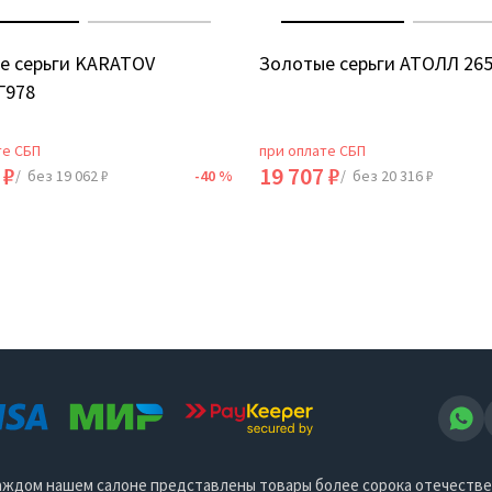
е серьги KARATOV
Золотые серьги АТОЛЛ 26
Г978
те СБП
при оплате СБП
 ₽
19 707 ₽
/ без 19 062 ₽
-40 %
/ без 20 316 ₽
 каждом нашем салоне представлены товары более сорока отечеств