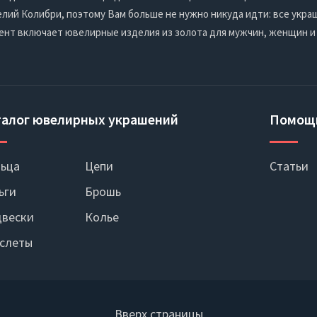
ий Колибри, поэтому Вам больше не нужно никуда идти: все украш
ент включает ювелирные изделия из золота для мужчин, женщин и
талог ювелирных украшений
Помощ
ьца
Цепи
Статьи
ьги
Брошь
вески
Колье
слеты
Вверх страницы