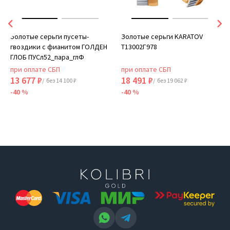
Золотые серьги пусеты-
Золотые серьги KARATOV
гвоздики с фианитом ГОЛДЕН
Т13002Г978
ГЛОБ ПУСл52_пара_глФ
при оплате СБП
при оплате СБП
13 677 ₽
18 491 ₽
/ без 14 100 ₽
/ без 19 062 ₽
-40 %
-40 %