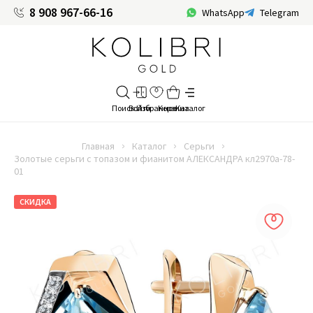
8 908 967-66-16
WhatsApp
Telegram
Главная
Каталог
Серьги
Золотые серьги с топазом и фианитом АЛЕКСАНДРА кл2970а-78-
01
СКИДКА