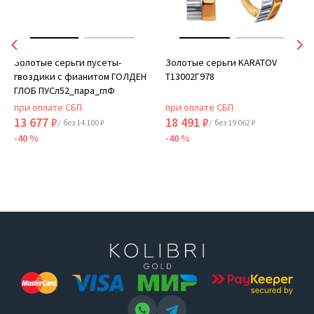
Золотые серьги пусеты-
Золотые серьги KARATOV
гвоздики с фианитом ГОЛДЕН
Т13002Г978
ГЛОБ ПУСл52_пара_глФ
при оплате СБП
при оплате СБП
13 677 ₽
18 491 ₽
/ без 14 100 ₽
/ без 19 062 ₽
-40 %
-40 %