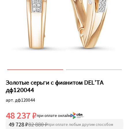
Золотые серьги с фианитом DEL'TA
дф120044
арт. дф120044
48 237 ₽
при оплате онлайн
49 728 ₽
82 880 ₽
при оплате любым другим способом