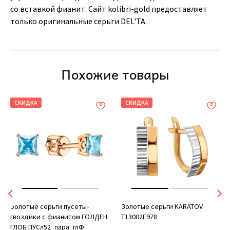
со вставкой фианит. Сайт kolibri-gold предоставляет
только оригинальные серьги DEL'TA.
Похожие товары
СКИДКА
СКИДКА
Золотые серьги пусеты-
Золотые серьги KARATOV
гвоздики с фианитом ГОЛДЕН
Т13002Г978
ГЛОБ ПУСл52_пара_глФ