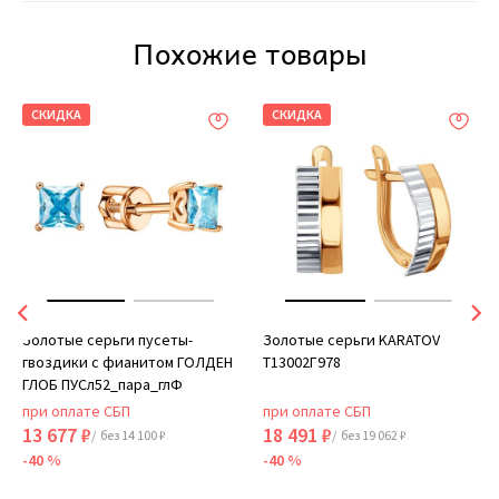
Похожие товары
СКИДКА
СКИДКА
Золотые серьги пусеты-
Золотые серьги KARATOV
гвоздики с фианитом ГОЛДЕН
Т13002Г978
ГЛОБ ПУСл52_пара_глФ
при оплате СБП
при оплате СБП
13 677 ₽
18 491 ₽
/ без 14 100 ₽
/ без 19 062 ₽
-40 %
-40 %