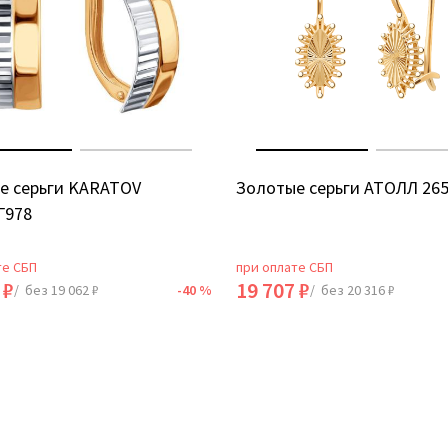
е серьги KARATOV
Золотые серьги АТОЛЛ 26
Г978
те СБП
при оплате СБП
 ₽
19 707 ₽
/ без 19 062 ₽
-40 %
/ без 20 316 ₽