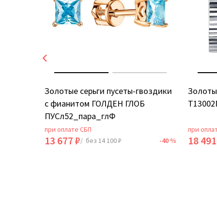
ИЯ
Золотые серьги пусеты-гвоздики
Золоты
с фианитом ГОЛДЕН ГЛОБ
Т13002
ПУСл52_пара_глФ
при оплате СБП
при опла
13 677 ₽
18 491
-40 %
/ без 14 100 ₽
-40 %