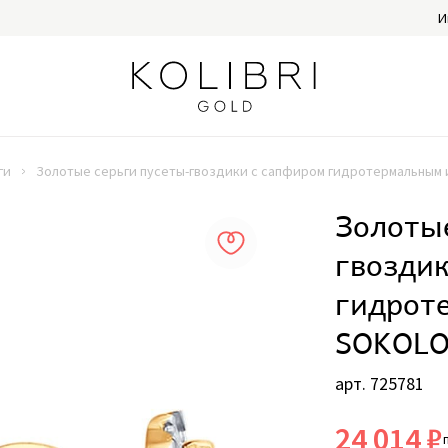
И
ги
Золотые серьги пусеты-гвоздики с сапфиром гидротермальным
Золотые
гвозди
гидрот
SOKOLO
арт. 725781
24 014 ₽