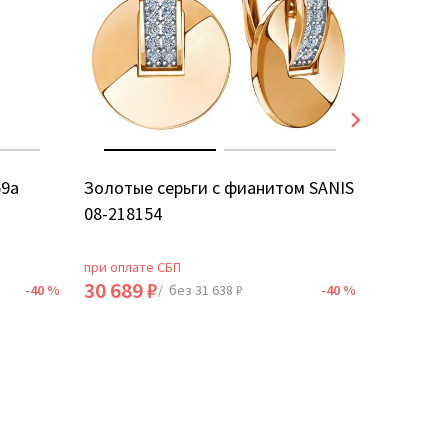
59а
Золотые серьги с фианитом SANIS
Золотые
08-218154
5Д
при оплате СБП
при оплат
30 689 ₽
18 735 
-40 %
/ без 31 638 ₽
-40 %