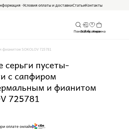
нформация
Условия оплаты и доставки
Статьи
Контакты
 и фианитом SOKOLOV 725781
 серьги пусеты-
ки с сапфиром
ермальным и фианитом
V 725781
при оплате онлайн