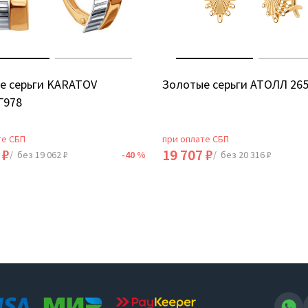
е серьги KARATOV
Золотые серьги АТОЛЛ 26
Г978
те СБП
при оплате СБП
 ₽
19 707 ₽
/ без 19 062 ₽
-40 %
/ без 20 316 ₽