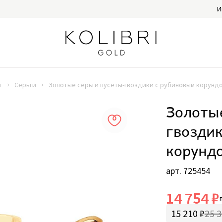
И
г
Серьги
Золотые серьги пусеты-гвоздики с рубиновым корунд
Золотые
гвозди
корунд
арт. 725454
14 754 ₽
15 210 ₽
25 3