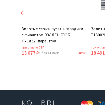
ИЯ
Золотые серьги пусеты-гвоздики
Золоты
с фианитом ГОЛДЕН ГЛОБ
Т13002
ПУСл52_пара_глФ
при оплате СБП
при опла
13 677 ₽
18 491
-40 %
/ без 14 100 ₽
-40 %