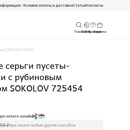
нформация
Условия оплаты и доставки
Статьи
Контакты
ом SOKOLOV 725454
 серьги пусеты-
ки с рубиновым
ом SOKOLOV 725454
при оплате онлайн
50 ₽
при оплате любым другим способом