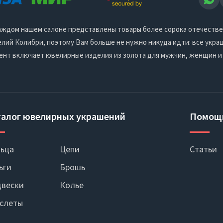
 каждом нашем салоне представлены товары более сорока отечеств
ий Колибри, поэтому Вам больше не нужно никуда идти: все украш
ент включает ювелирные изделия из золота для мужчин, женщин и
талог ювелирных украшений
Помощ
ьца
Цепи
Статьи
ьги
Брошь
вески
Колье
слеты