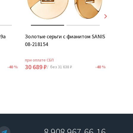
59а
Золотые серьги с фианитом SANIS
Золотые
08-218154
5Д
при оплате СБП
при оплат
30 689 ₽
18 735 
-40 %
/ без 31 638 ₽
-40 %
8 908 967-66-16