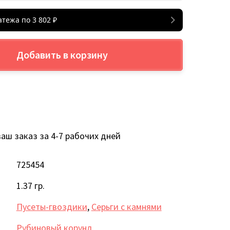
атежа по
3 802
₽
Добавить в корзину
аш заказ за 4-7 рабочих дней
725454
1.37 гр.
Пусеты-гвоздики
,
Серьги с камнями
Рубиновый корунд