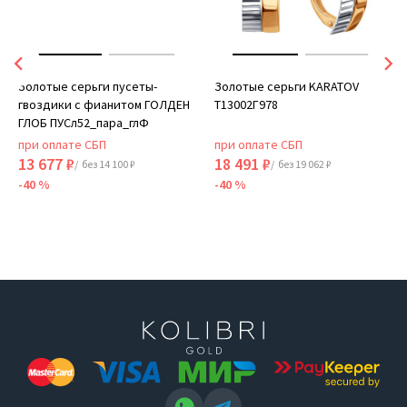
Золотые серьги пусеты-
Золотые серьги KARATOV
гвоздики с фианитом ГОЛДЕН
Т13002Г978
ГЛОБ ПУСл52_пара_глФ
при оплате СБП
при оплате СБП
13 677 ₽
18 491 ₽
/ без 14 100 ₽
/ без 19 062 ₽
-40 %
-40 %