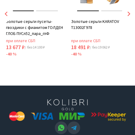
Золотые серьги пусеты-
Золотые серьги KARATOV
гвоздики с фианитом ГОЛДЕН
Т13002Г978
ГЛОБ ПУСл52_пара_глФ
при оплате СБП
при оплате СБП
13 677 ₽
18 491 ₽
/ без 14 100 ₽
/ без 19 062 ₽
-40 %
-40 %