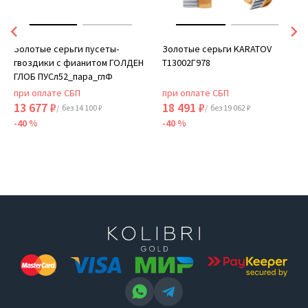
Золотые серьги пусеты-
Золотые серьги KARATOV
гвоздики с фианитом ГОЛДЕН
Т13002Г978
ГЛОБ ПУСл52_пара_глФ
при оплате СБП
при оплате СБП
13 677 ₽
18 491 ₽
/ без 14 100 ₽
/ без 19 062 ₽
-40 %
-40 %