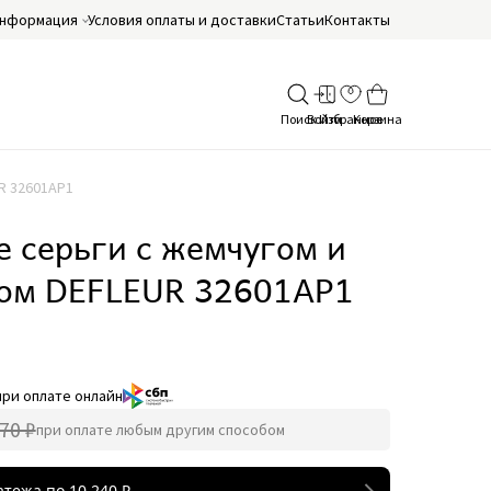
нформация
Условия оплаты и доставки
Статьи
Контакты
R 32601AP1
 серьги с жемчугом и
ом DEFLEUR 32601AP1
при оплате онлайн
70 ₽
при оплате любым другим способом
атежа по
10 240
₽