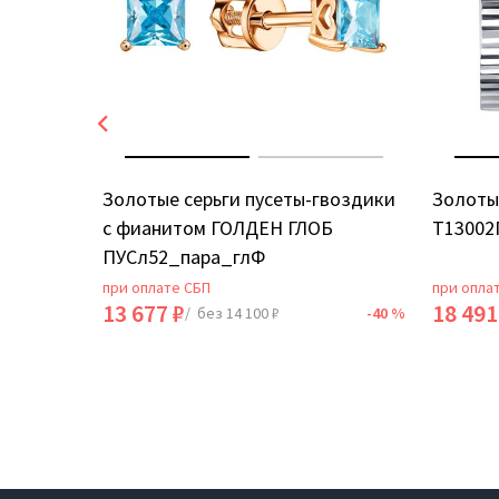
ИЯ
Золотые серьги пусеты-гвоздики
Золоты
с фианитом ГОЛДЕН ГЛОБ
Т13002
ПУСл52_пара_глФ
при оплате СБП
при опла
13 677 ₽
18 491
-40 %
/ без 14 100 ₽
-40 %