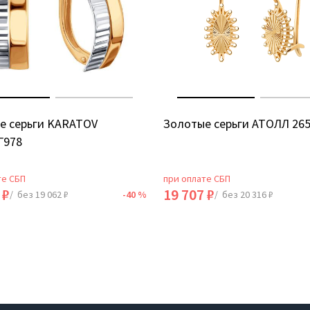
е серьги KARATOV
Золотые серьги АТОЛЛ 26
Г978
те СБП
при оплате СБП
 ₽
19 707 ₽
/ без 19 062 ₽
-40 %
/ без 20 316 ₽