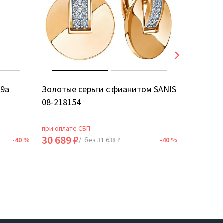
59а
Золотые серьги с фианитом SANIS
Золотые
08-218154
5Д
при оплате СБП
при оплат
30 689 ₽
18 735 
-40 %
/ без 31 638 ₽
-40 %