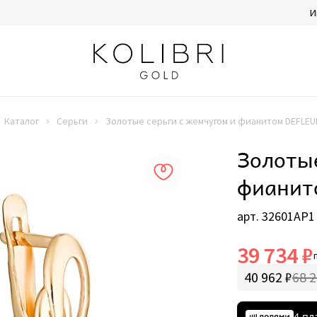
И
Каталог
Серьги
Золотые серьги с жемчугом и фианитом DEFLEU
Золотые
фианит
арт. 32601AP1
39 734 ₽
40 962 ₽
68 2
4 пл