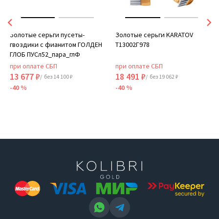
Золотые серьги пусеты-
Золотые серьги KARATOV
гвоздики с фианитом ГОЛДЕН
Т13002Г978
ГЛОБ ПУСл52_пара_глФ
при оплате СБП
при оплате СБП
13 677 ₽
18 491 ₽
/ без 14 100 ₽
/ без 19 062 ₽
-40 %
-40 %