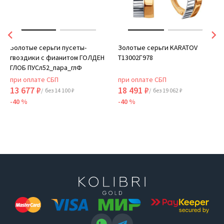
Золотые серьги пусеты-
Золотые серьги KARATOV
гвоздики с фианитом ГОЛДЕН
Т13002Г978
ГЛОБ ПУСл52_пара_глФ
при оплате СБП
при оплате СБП
13 677 ₽
18 491 ₽
/ без 14 100 ₽
/ без 19 062 ₽
-40 %
-40 %