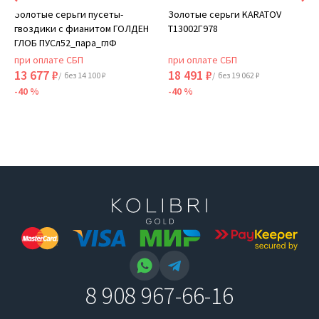
Золотые серьги пусеты-
Золотые серьги KARATOV
гвоздики с фианитом ГОЛДЕН
Т13002Г978
ГЛОБ ПУСл52_пара_глФ
при оплате СБП
при оплате СБП
13 677 ₽
18 491 ₽
/ без 14 100 ₽
/ без 19 062 ₽
-40 %
-40 %
8 908 967-66-16