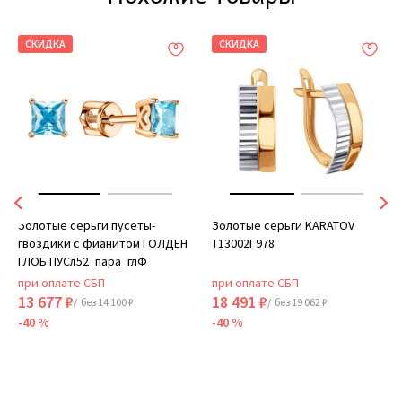
СКИДКА
СКИДКА
Золотые серьги пусеты-
Золотые серьги KARATOV
гвоздики с фианитом ГОЛДЕН
Т13002Г978
ГЛОБ ПУСл52_пара_глФ
при оплате СБП
при оплате СБП
13 677 ₽
18 491 ₽
/ без 14 100 ₽
/ без 19 062 ₽
-40 %
-40 %