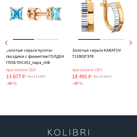
Золотые серьги пусеты-
Золотые серьги KARATOV
гвоздики с фианитом ГОЛДЕН
Т13002Г978
ГЛОБ ПУСл52_пара_глФ
при оплате СБП
при оплате СБП
13 677 ₽
18 491 ₽
/ без 14 100 ₽
/ без 19 062 ₽
-40 %
-40 %