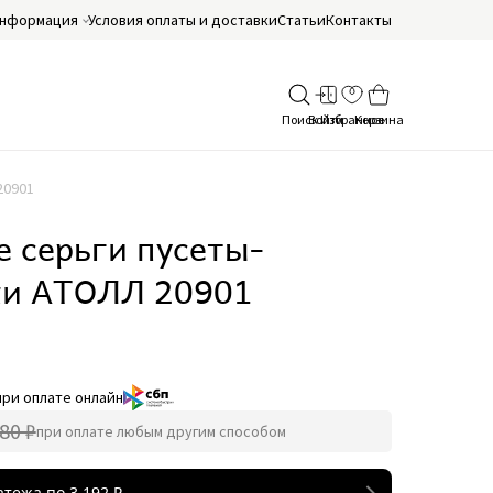
нформация
Условия оплаты и доставки
Статьи
Контакты
20901
 серьги пусеты-
ки АТОЛЛ 20901
при оплате онлайн
80 ₽
при оплате любым другим способом
атежа по
3 192
₽