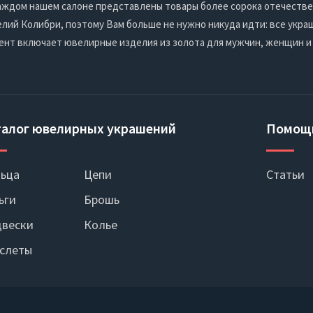
 каждом нашем салоне представлены товары более сорока отечеств
ий Колибри, поэтому Вам больше не нужно никуда идти: все украш
ент включает ювелирные изделия из золота для мужчин, женщин и
талог ювелирных украшений
Помощ
ьца
Цепи
Статьи
ьги
Брошь
вески
Колье
слеты