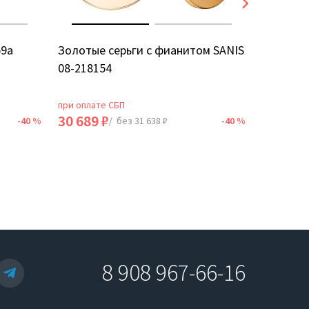
59а
Золотые серьги с фианитом SANIS
Золотые
08-218154
5Д
при оплате СБП
при оплат
30 689 ₽
18 735 
-40 %
/ без 31 638 ₽
-40 %
8 908 967-66-16