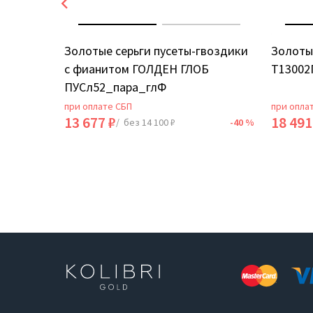
ИЯ
Золотые серьги пусеты-гвоздики
Золоты
с фианитом ГОЛДЕН ГЛОБ
Т13002
ПУСл52_пара_глФ
при оплате СБП
при опла
13 677 ₽
18 491
-40 %
/ без 14 100 ₽
-40 %