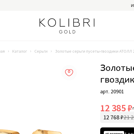
И
ная
Каталог
Серьги
Золотые серьги пусеты-гвоздики АТОЛЛ 
Золотые
гвозди
арт. 20901
12 385 ₽
12 768 ₽
21 2
4 пл