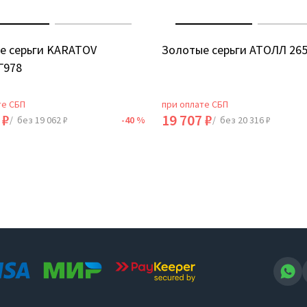
е серьги KARATOV
Золотые серьги АТОЛЛ 26
Г978
те СБП
при оплате СБП
 ₽
19 707 ₽
/ без 19 062 ₽
-40 %
/ без 20 316 ₽