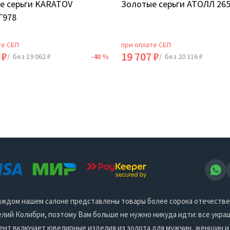
е серьги KARATOV
Золотые серьги АТОЛЛ 26
Г978
те СБП
при оплате СБП
 ₽
19 707 ₽
/ без 19 062 ₽
-40 %
/ без 20 316 ₽
 каждом нашем салоне представлены товары более сорока отечеств
ий Колибри, поэтому Вам больше не нужно никуда идти: все украш
ент включает ювелирные изделия из золота для мужчин, женщин и