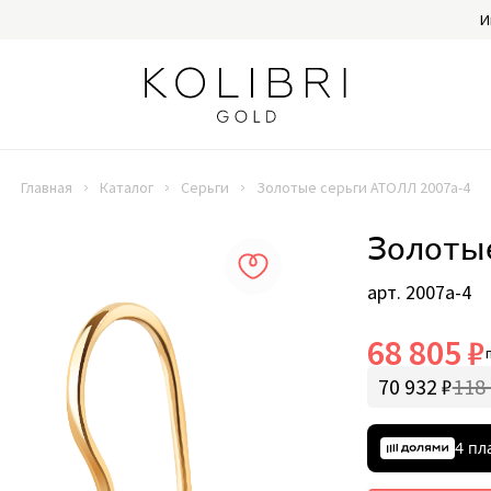
И
Главная
Каталог
Серьги
Золотые серьги АТОЛЛ 2007а-4
Золоты
арт. 2007а-4
68 805 ₽
70 932 ₽
118 
4 пл