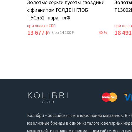
ИЯ
Золотые серьги пусеты-гвоздики
Золоты
с фианитом ГОЛДЕН ГЛОБ
Т13002
ПУСл52_пара_глФ
при оплате СБП
при опла
13 677 ₽
18 491
-40 %
/ без 14 100 ₽
-40 %
Колибри – российская сеть ювелирных магазинов. В
ювелирные бренды в одном каталоге ювелирных издел
можно найти на нашем официальном сайте. Ассортим