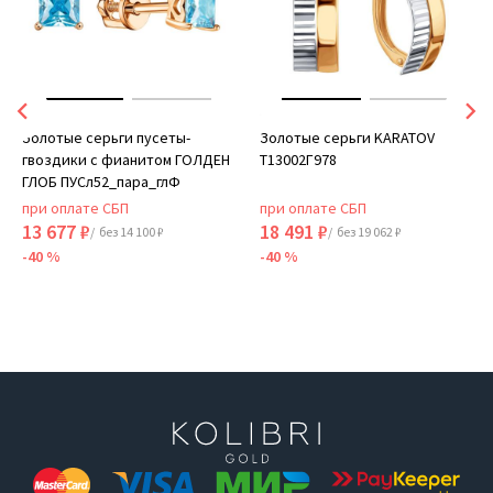
Золотые серьги пусеты-
Золотые серьги KARATOV
гвоздики с фианитом ГОЛДЕН
Т13002Г978
ГЛОБ ПУСл52_пара_глФ
при оплате СБП
при оплате СБП
13 677 ₽
18 491 ₽
/ без 14 100 ₽
/ без 19 062 ₽
-40 %
-40 %