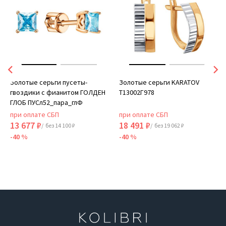
Золотые серьги пусеты-
Золотые серьги KARATOV
гвоздики с фианитом ГОЛДЕН
Т13002Г978
ГЛОБ ПУСл52_пара_глФ
при оплате СБП
при оплате СБП
13 677 ₽
18 491 ₽
/ без 14 100 ₽
/ без 19 062 ₽
-40 %
-40 %