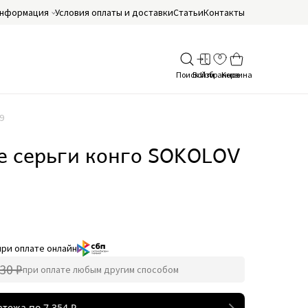
нформация
Условия оплаты и доставки
Статьи
Контакты
9
е серьги конго SOKOLOV
при оплате онлайн
30 ₽
при оплате любым другим способом
атежа по
7 354
₽