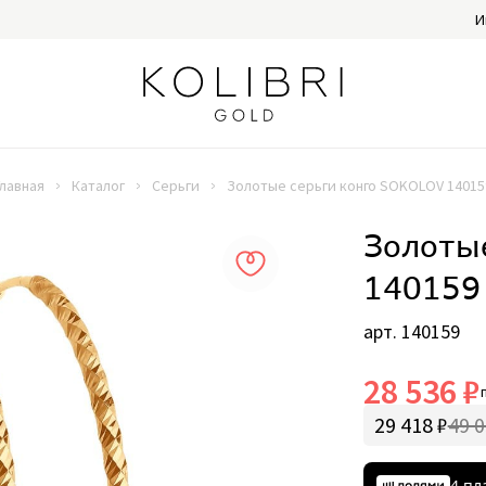
И
Главная
Каталог
Серьги
Золотые серьги конго SOKOLOV 14015
Золоты
140159
арт. 140159
28 536 ₽
29 418 ₽
49 0
4 пл