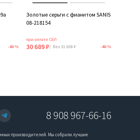
59а
Золотые серьги с фианитом SANIS
Золотые
08-218154
5Д
при оплате СБП
при оплат
30 689 ₽
18 735 
-40 %
/ без 31 638 ₽
-40 %
8 908 967-66-16
енных производителей. Мы собрали лучшие