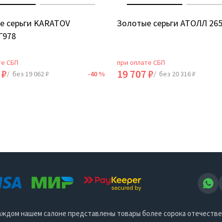
е серьги KARATOV
Золотые серьги АТОЛЛ 26
Г978
те СБП
при оплате СБП
 ₽
19 707 ₽
/ без 19 062 ₽
-40 %
/ без 20 316 ₽
 каждом нашем салоне представлены товары более сорока отечеств