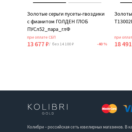
ИЯ
Золотые серьги пусеты-гвоздики
Золоты
с фианитом ГОЛДЕН ГЛОБ
Т13002
ПУСл52_пара_глФ
при оплате СБП
при опла
13 677 ₽
18 491
-40 %
/ без 14 100 ₽
-40 %
Колибри – российская сеть ювелирных магазинов. В