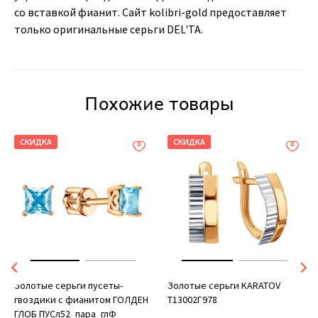
со вставкой фианит. Сайт kolibri-gold предоставляет
только оригинальные серьги DEL'TA.
Похожие товары
СКИДКА
СКИДКА
Золотые серьги пусеты-
Золотые серьги KARATOV
гвоздики с фианитом ГОЛДЕН
Т13002Г978
ГЛОБ ПУСл52_пара_глФ