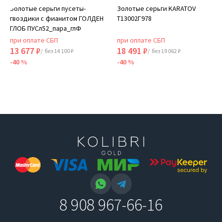
Золотые серьги пусеты-
Золотые серьги KARATOV
гвоздики с фианитом ГОЛДЕН
Т13002Г978
ГЛОБ ПУСл52_пара_глФ
при оплате СБП
при оплате СБП
13 677 ₽
18 491 ₽
/ без 14 100 ₽
/ без 19 062 ₽
-40 %
-40 %
8 908 967-66-16