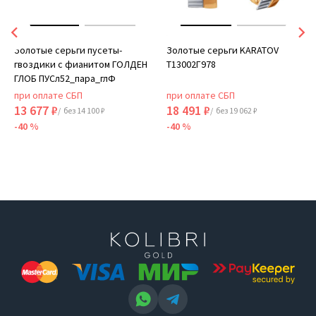
Золотые серьги пусеты-
Золотые серьги KARATOV
гвоздики с фианитом ГОЛДЕН
Т13002Г978
ГЛОБ ПУСл52_пара_глФ
при оплате СБП
при оплате СБП
13 677 ₽
18 491 ₽
/ без 14 100 ₽
/ без 19 062 ₽
-40 %
-40 %