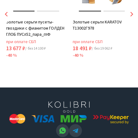
Золотые серьги пусеты-
Золотые серьги KARATOV
гвоздики с фианитом ГОЛДЕН
Т13002Г978
ГЛОБ ПУСл52_пара_глФ
при оплате СБП
при оплате СБП
13 677 ₽
18 491 ₽
/ без 14 100 ₽
/ без 19 062 ₽
-40 %
-40 %