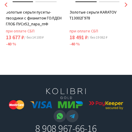
Золотые серьги пусеты-
Золотые серьги KARATOV
гвоздики с фианитом ГОЛДЕН
Т13002Г978
ГЛОБ ПУСл52_пара_глФ
при оплате СБП
при оплате СБП
13 677 ₽
18 491 ₽
/ без 14 100 ₽
/ без 19 062 ₽
-40 %
-40 %
8 908 967-66-16