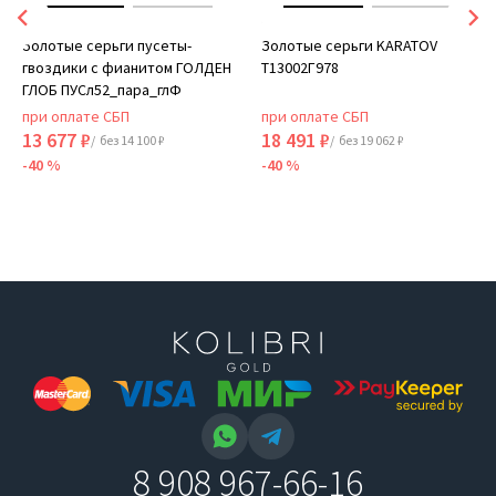
Золотые серьги пусеты-
Золотые серьги KARATOV
гвоздики с фианитом ГОЛДЕН
Т13002Г978
ГЛОБ ПУСл52_пара_глФ
при оплате СБП
при оплате СБП
13 677 ₽
18 491 ₽
/ без 14 100 ₽
/ без 19 062 ₽
-40 %
-40 %
8 908 967-66-16