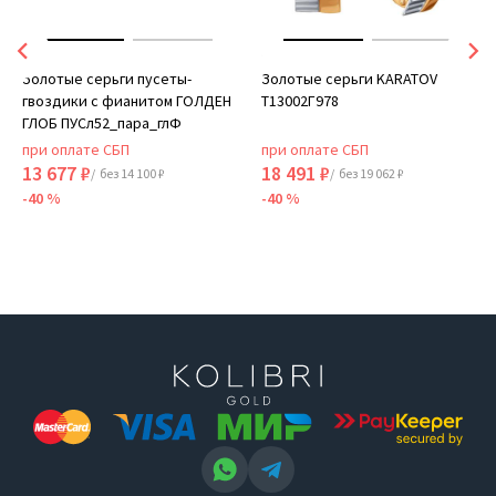
Золотые серьги пусеты-
Золотые серьги KARATOV
гвоздики с фианитом ГОЛДЕН
Т13002Г978
ГЛОБ ПУСл52_пара_глФ
при оплате СБП
при оплате СБП
13 677 ₽
18 491 ₽
/ без 14 100 ₽
/ без 19 062 ₽
-40 %
-40 %