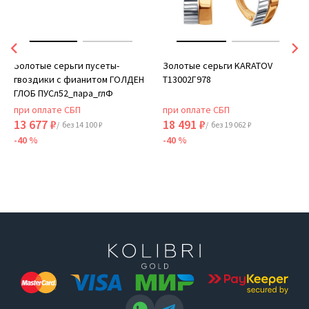
Золотые серьги пусеты-
Золотые серьги KARATOV
гвоздики с фианитом ГОЛДЕН
Т13002Г978
ГЛОБ ПУСл52_пара_глФ
при оплате СБП
при оплате СБП
13 677 ₽
18 491 ₽
/ без 14 100 ₽
/ без 19 062 ₽
-40 %
-40 %