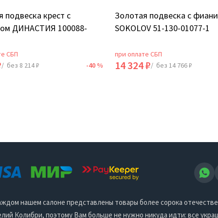
 подвеска крест с
Золотая подвеска с фиан
ом ДИНАСТИЯ 100088-
SOKOLOV 51-130-01077-1
те СБП
при оплате СБП
₽
14 324 ₽
/ без 8 214 ₽
-40 %
/ без 14 766 ₽
 каждом нашем салоне представлены товары более сорока отечеств
ий Колибри, поэтому Вам больше не нужно никуда идти: все украш