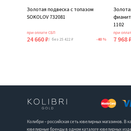
 SOKOLOV
Золотая подвеска с топазом
Золотая
SOKOLOV 732081
фианит
1102
при оплате СБП
при опла
24 660 ₽
7 968 
-40 %
/ без 25 422 ₽
-40 %
Колибри – российская сеть ювелирных магазинов. В
ювелирные бренды в одном каталоге ювелирных издел