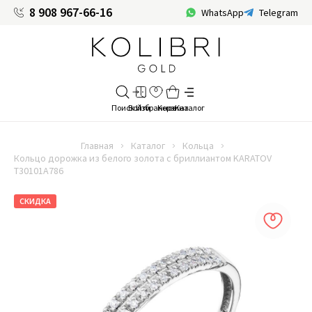
8 908 967-66-16
WhatsApp
Telegram
Главная
Каталог
Кольца
Кольцо дорожка из белого золота с бриллиантом KARATOV
Т30101А786
СКИДКА